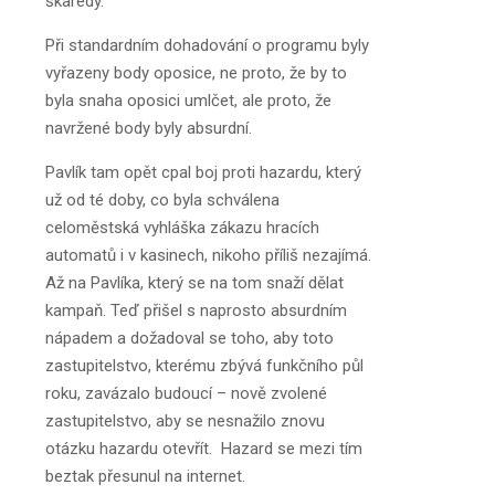
škaredý.
Při standardním dohadování o programu byly
vyřazeny body oposice, ne proto, že by to
byla snaha oposici umlčet, ale proto, že
navržené body byly absurdní.
Pavlík tam opět cpal boj proti hazardu, který
už od té doby, co byla schválena
celoměstská vyhláška zákazu hracích
automatů i v kasinech, nikoho příliš nezajímá.
Až na Pavlíka, který se na tom snaží dělat
kampaň. Teď přišel s naprosto absurdním
nápadem a dožadoval se toho, aby toto
zastupitelstvo, kterému zbývá funkčního půl
roku, zavázalo budoucí – nově zvolené
zastupitelstvo, aby se nesnažilo znovu
otázku hazardu otevřít. Hazard se mezi tím
beztak přesunul na internet.