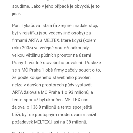
soudíme. Jako v jeho případě je obvyklé, je to
jinak.
Paní Tykačová stála (a zřejmě i nadále stojí,
byť v rejstříku jsou vedeny jiné osoby) za
firmami ARTA a MELTEX. které kdysi (kolem
roku 2005) ve veřejné soutěži odkoupily
velkou většinu půdních prostor na území
Prahy 1, včetně stavebního povolení. Posléze
se s MČ Praha 1 obě firmy začaly soudit o to,
že podle koupeného stavebního povolení
nelze v daných prostorech půdy vystavět.
ARTA žalovala MČ Praha 1 o 93 milionů, a
tento spor už byl ukončen. MELTEX nás
žaloval o 136,8 milionů a tento spor ještě
běží, byť se postupným moderováním snížil
požadavek MELTEXU asi na 38 milionů.