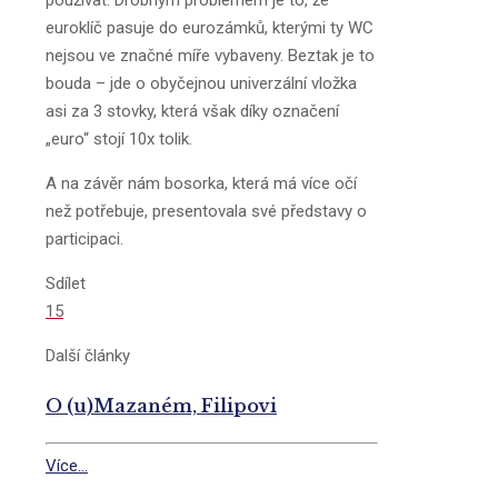
používat. Drobným problémem je to, že
euroklíč pasuje do eurozámků, kterými ty WC
nejsou ve značné míře vybaveny. Beztak je to
bouda – jde o obyčejnou univerzální vložka
asi za 3 stovky, která však díky označení
„euro“ stojí 10x tolik.
A na závěr nám bosorka, která má více očí
než potřebuje, presentovala své představy o
participaci.
Sdílet
15
Další články
O (u)Mazaném, Filipovi
Více...