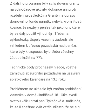
Z dalšího programu byly schvalovány granty
na volnočasové aktivity, dokonce ani proti
rozdělení prostředků na Granty na opravu
domovního fondu námitky nebyly, krom lítosti
koalice, že nezbyly peníze tak jako loni, které
by se daly použít výhodněji. Třeba na
cyklostezky. Uspěly všechny žádosti, ale
vzhledem k převisu požadavků nad penězi,
které byly k disposici, bylo třeba všechny
žádosti krátit na 77%.
Technické body procházely hladce, včetně
zamítnutí absurdního požadavku na uzavření
splátkového kalendáře na 13,6 roku.
Problémem se ukázalo být změna prohlášení
vlastníka v domě Jindřišská 18. Číža zvedl
svatou válku proti paní Tykačové a nařkl nás,
že se jí snažíme vyjít vstříc, přesto, že se s ní