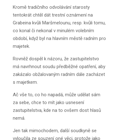
Kromě tradičního odvolávání starosty
tentokrát chtěl dát trestní oznámení na
Grabeina kvůli Maršmelounu, resp. kvůli tomu,
co konal či nekonal v minulém volebním
období, když byl na hlavním městě radním pro
majetek.
Rovněž dospěl k názoru, že zastupitelstvo
má navrhnout soudu předběžné opatření, aby
zakázalo obžalovaným radním dále zacházet
s majetkem.
Ač vše to, co ho napadá, může udělat sám
za sebe, chce to mít jako usnesení
zastupitelstva, kde na to ovšem dost hlasů
nemá.
Jen tak mimochodem, další soudkyně se
vyloučila ze souzení oné věci, protože jako