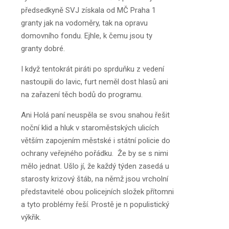
předsedkyně SVJ získala od MČ Praha 1
granty jak na vodoměry, tak na opravu
domovního fondu. Ejhle, k čemu jsou ty
granty dobré.
I když tentokrát piráti po sprduňku z vedení
nastoupili do lavic, furt neměl dost hlasů ani
na zařazení těch bodů do programu.
Ani Holá paní neuspěla se svou snahou řešit
noční klid a hluk v staroměstských ulicích
větším zapojením městské i státní policie do
ochrany veřejného pořádku. Že by se s nimi
mělo jednat. Ušlo jí, že každý týden zasedá u
starosty krizový štáb, na němž jsou vrcholní
představitelé obou policejních složek přítomni
a tyto problémy řeší. Prostě je n populistický
výkřik.