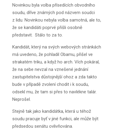
Novinkou byla volba přísedících obvodního
soudu, dříve známých pod názvem soudci
z lidu. Novinkou nebyla volba samotná, ale to,
že se kandidáti poprvé přišli osobně
představit. Stálo to za to.
Kandidát, který na svých webových stránkách
má uvedeno, že pohladil Obamu, přišel ve
strakatém triku, a když ho arch. Vích pokáral,
že na sebe nevzal na vznešené jednání
zastupitelstva důstojnější ohoz a zda takto
bude v případě zvolení chodit i k soudu,
odsekl mu, že tam si přes to navlékne talár.
Neprošel.
Stejně tak jako kandidátka, která u téhož
soudu pracuje byť v jiné funkci, ale může být
předsedou senátu ovlivňována.