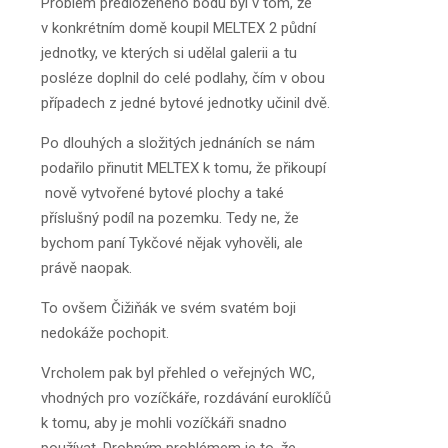
Problém předloženého bodu byl v tom, že
v konkrétním domě koupil MELTEX 2 půdní
jednotky, ve kterých si udělal galerii a tu
posléze doplnil do celé podlahy, čím v obou
případech z jedné bytové jednotky učinil dvě.
Po dlouhých a složitých jednáních se nám
podařilo přinutit MELTEX k tomu, že přikoupí
nově vytvořené bytové plochy a také
příslušný podíl na pozemku. Tedy ne, že
bychom paní Tykčové nějak vyhověli, ale
právě naopak.
To ovšem Čižiňák ve svém svatém boji
nedokáže pochopit.
Vrcholem pak byl přehled o veřejných WC,
vhodných pro vozíčkáře, rozdávání euroklíčů
k tomu, aby je mohli vozíčkáři snadno