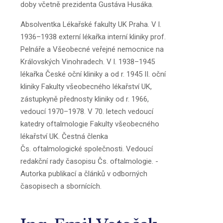
doby včetně prezidenta Gustáva Husáka.
Absolventka Lékařské fakulty UK Praha. V l.
1936–1938 externí lékařka interní kliniky prof.
Pelnáře a Všeobecné veřejné nemocnice na
Královských Vinohradech. V l. 1938–1945
lékařka České oční kliniky a od r. 1945 II. oční
kliniky Fakulty všeobecného lékařství UK,
zástupkyně přednosty kliniky od r. 1966,
vedoucí 1970–1978. V 70. letech vedoucí
katedry oftalmologie Fakulty všeobecného
lékařství UK. Čestná členka
Čs. oftalmologické společnosti. Vedoucí
redakční rady časopisu Čs. oftalmologie. -
Autorka publikací a článků v odborných
časopisech a sbornících.