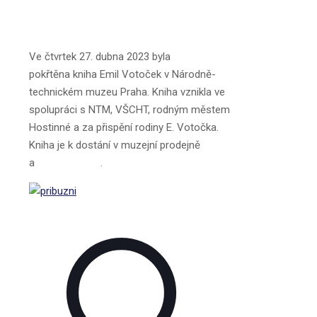
Kniha o životě a díle
prof. Emila Votočka.
Ve čtvrtek 27. dubna 2023 byla
pokřtěna kniha Emil Votoček v Národně-
technickém muzeu Praha. Kniha vznikla ve
spolupráci s NTM, VŠCHT, rodným městem
Hostinné a za přispění rodiny E. Votočka.
Kniha je k dostání v muzejní prodejně
a
e‑shopu NTM
.