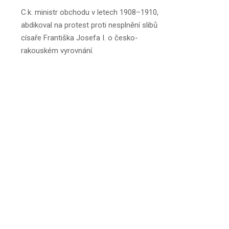
C.k. ministr obchodu v letech 1908–1910,
abdikoval na protest proti nesplnění slibů
císaře Františka Josefa I. o česko-
rakouském vyrovnání.