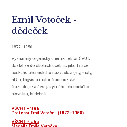
Emil Votoček -
dědeček
1872–1950
Významný organický chemik, rektor ČVUT,
dostal se do školních učebnic jako tvůrce
českého chemického názvosloví (‑ný, ‑natý,
‑itý…), lingvista (autor francouzské
frazeologie a šestijazyčného chemického
slovníku), hudebník.
VŠCHT Praha
Profesor Emil Votoček (1872–1950)
VŠCHT Praha
Medaile Emila Votočka