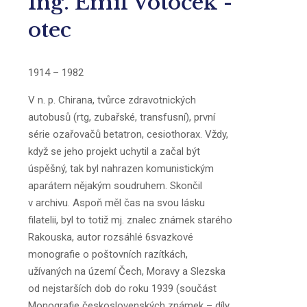
Ing. Emil Votoček -
otec
1914 – 1982
V n. p. Chirana, tvůrce zdravotnických
autobusů (rtg, zubařské, transfusní), první
série ozařovačů betatron, cesiothorax. Vždy,
když se jeho projekt uchytil a začal být
úspěšný, tak byl nahrazen komunistickým
aparátem nějakým soudruhem. Skončil
v archivu. Aspoň měl čas na svou lásku
filatelii, byl to totiž mj. znalec známek starého
Rakouska, autor rozsáhlé 6svazkové
monografie o poštovních razítkách,
užívaných na území Čech, Moravy a Slezska
od nejstarších dob do roku 1939 (součást
Monografie československých známek – díly