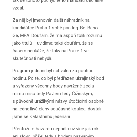
tak se tohoto pochybného mandátu oficiálně
vzdal.
Za něj byl jmenován další náhradník na
kandidátce Praha 1 sobě pan Ing. Bc. Beno
Ge, MPA. Doufám, že má aspoň tolik rozumu
jako titulů – uvidíme; také doufám, že se
časem neukáže, že taky na Praze 1 ve
skutečnosti nebydlí.
Program jednání byl schválen za pouhou
hodinu. Po té, co byl předřazen ukrajinský bod
a vyřazeny všechny body navržené zcela
mimo mísu tedy Pavlem tedy Čižinským,
s původně urážlivými názvy, útočícími osobně
na jednotlivé členy současné koalice, dostali
jsme se k vlastnímu jedenání.
Přestože o hazardu nepadlo už více jak rok
ani slovo, přišel tedy s bodem nazvaným