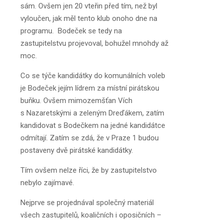
sám. Ovšem jen 20 vteřin před tím, než byl
vyloučen, jak měl tento klub onoho dne na
programu. Bodeček se tedy na
zastupitelstvu projevoval, bohužel mnohdy až
moc.
Co se týče kandidátky do komunálních voleb
je Bodeček jejím lídrem za místní pirátskou
buňku. Ovšem mimozemšťan Vích
s Nazaretskými a zeleným Dreďákem, zatím
kandidovat s Bodečkem na jedné kandidátce
odmítají. Zatím se zdá, že v Praze 1 budou
postaveny dvě pirátské kandidátky.
Tím ovšem nelze říci, že by zastupitelstvo
nebylo zajímavé.
Nejprve se projednával společný materiál
všech zastupitelů, koaličních i oposičních –