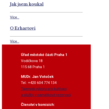
Jak jsem koukal
Více...
O Erhartovi
Více...
Úřad městské části Praha 1
Vodičkova 18
115 68 Praha 1
MUDr. Jan Votoček
Tel.: +420 604 774 134
Tajemník výboru pro kultivaci
a služby v památkové rezervaci
Členství v komisích: