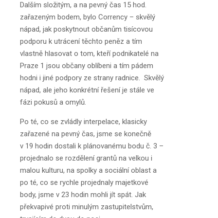
Dalším složitým, a na pevný čas 15 hod.
zařazeným bodem, bylo Corrency – skvělý
nápad, jak poskytnout občanům tisícovou
podporu k utrácení těchto peněz a tím
vlastně hlasovat o tom, kteří podnikatelé na
Praze 1 jsou občany oblíbeni a tím pádem
hodni i jiné podpory ze strany radnice. Skvělý
nápad, ale jeho konkrétní řešení je stále ve
fázi pokusů a omylů.
Po té, co se zvládly interpelace, klasicky
zařazené na pevný čas, jsme se konečně
v 19 hodin dostali k plánovanému bodu č. 3 –
projednalo se rozdělení grantů na velkou i
malou kulturu, na spolky a sociální oblast a
po té, co se rychle projednaly majetkové
body, jsme v 23 hodin mohli jít spát. Jak
překvapivé proti minulým zastupitelstvům,