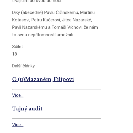
trvajícím do dvou do noci.
Díky (abecedně) Pavlu Čižinskému, Martinu
Kotasovi, Petru Kučerovi, Jitce Nazarské,
Pavli Nazarskému a Tomáši Víchovi, že nám
to svou nepřítomností umožnili.
Sdílet
18
Další články
O (u)Mazaném, Filipovi
Více...
Tajný audit
Více...