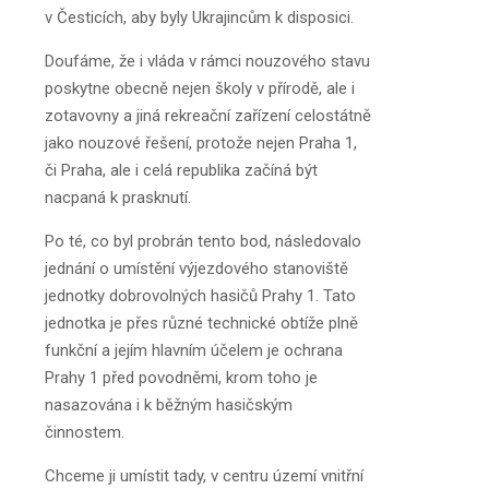
v Česticích, aby byly Ukrajincům k disposici.
Doufáme, že i vláda v rámci nouzového stavu
poskytne obecně nejen školy v přírodě, ale i
zotavovny a jiná rekreační zařízení celostátně
jako nouzové řešení, protože nejen Praha 1,
či Praha, ale i celá republika začíná být
nacpaná k prasknutí.
Po té, co byl probrán tento bod, následovalo
jednání o umístění výjezdového stanoviště
jednotky dobrovolných hasičů Prahy 1. Tato
jednotka je přes různé technické obtíže plně
funkční a jejím hlavním účelem je ochrana
Prahy 1 před povodněmi, krom toho je
nasazována i k běžným hasičským
činnostem.
Chceme ji umístit tady, v centru území vnitřní