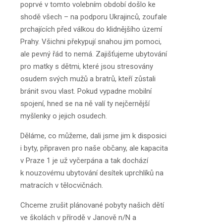
poprvé v tomto volebním období došlo ke
shodě všech – na podporu Ukrajinců, zoufale
prchajících před válkou do klidnějšího území
Prahy. Všichni překypují snahou jim pomoci,
ale pevný řád to nemá. Zajišťujeme ubytování
pro matky s dětmi, které jsou stresovány
osudem svých mužů a bratrů, kteří zůstali
bránit svou vlast. Pokud vypadne mobilní
spojení, hned se na ně valí ty nejčernější
myšlenky o jejich osudech.
Děláme, co můžeme, dali jsme jim k disposici
i byty, připraven pro naše občany, ale kapacita
v Praze 1 je už vyčerpána a tak dochází
k nouzovému ubytování desítek uprchlíků na
matracích v tělocvičnách.
Chceme zrušit plánované pobyty našich dětí
ve školách v přírodě v Janově n/N a