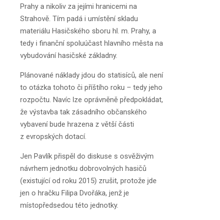
Prahy a nikoliv za jejími hranicemi na
Strahově. Tím padá i umístění skladu
materiálu Hasičského sboru hl. m. Prahy, a
tedy i finanční spoluúčast hlavního města na
vybudování hasičské základny.
Plánované náklady jdou do statisíců, ale není
to otázka tohoto či příštího roku – tedy jeho
rozpočtu. Navíc lze oprávněně předpokládat,
že výstavba tak zásadního občanského
vybavení bude hrazena z větší části
z evropských dotací.
Jen Pavlík přispěl do diskuse s osvěživým
návrhem jednotku dobrovolných hasičů
(existující od roku 2015) zrušit, protože jde
jen o hračku Filipa Dvořáka, jenž je
místopředsedou této jednotky.