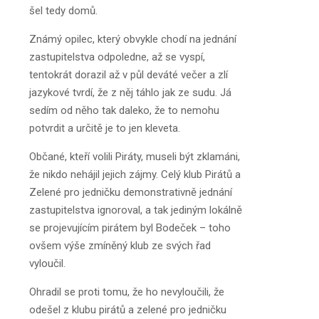
šel tedy domů.
Známý opilec, který obvykle chodí na jednání
zastupitelstva odpoledne, až se vyspí,
tentokrát dorazil až v půl deváté večer a zlí
jazykové tvrdí, že z něj táhlo jak ze sudu. Já
sedím od něho tak daleko, že to nemohu
potvrdit a určitě je to jen kleveta.
Občané, kteří volili Piráty, museli být zklamáni,
že nikdo nehájil jejich zájmy. Celý klub Pirátů a
Zelené pro jedničku demonstrativně jednání
zastupitelstva ignoroval, a tak jediným lokálně
se projevujícím pirátem byl Bodeček – toho
ovšem výše zmíněný klub ze svých řad
vyloučil.
Ohradil se proti tomu, že ho nevyloučili, že
odešel z klubu pirátů a zelené pro jedničku