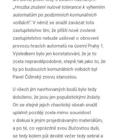
„Hrozba zrušení nulové tolerance k výherním
automatům po podzimních komunálních
volbách“.
V němž se snažil zavázat toto
zastupitelstvo tím, že příští nově zvolené
zastupitelstvo nebude usilovat o obnovení
provozu hracích automatů na území Prahy 1.
Výsledkem bylo jen konstatování, že je to
zcela nepravděpodobné, stejně tak jako to, že
by po budoucích komunálních volbách byl
Pavel Čižinský znovu starostou.
U všech jím navrhovaných bodů bylo tedy
doloženo, že jsou jen populistickými žvásty.
On se stejně jejich chaotický obsah snažil
uplatnit později zcela mimo souvislost
v diskusi k jiným projednávaným materiálům,
a po té, co vyprázdnil svou žlučovitou duši,
se tedy kolem půl deváté večer tedy sebral a