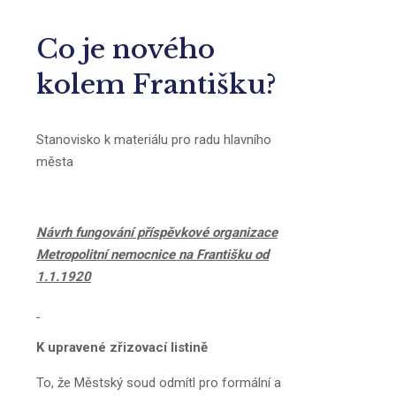
Co je nového
kolem Františku?
Stanovisko k materiálu pro radu hlavního
města
Návrh fungování příspěvkové organizace
Metropolitní nemocnice na Františku od
1.1.1920
K upravené zřizovací listině
To, že Městský soud odmítl pro formální a