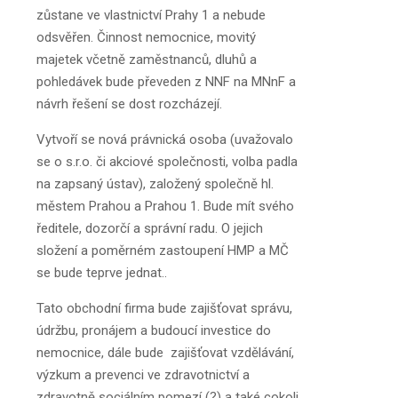
zůstane ve vlastnictví Prahy 1 a nebude
odsvěřen. Činnost nemocnice, movitý
majetek včetně zaměstnanců, dluhů a
pohledávek bude převeden z NNF na MNnF a
návrh řešení se dost rozcházejí.
Vytvoří se nová právnická osoba (uvažovalo
se o s.r.o. či akciové společnosti, volba padla
na zapsaný ústav), založený společně hl.
městem Prahou a Prahou 1. Bude mít svého
ředitele, dozorčí a správní radu. O jejich
složení a poměrném zastoupení HMP a MČ
se bude teprve jednat..
Tato obchodní firma bude zajišťovat správu,
údržbu, pronájem a budoucí investice do
nemocnice, dále bude zajišťovat vzdělávání,
výzkum a prevenci ve zdravotnictví a
zdravotně sociálním pomezí (?) a také cokoli