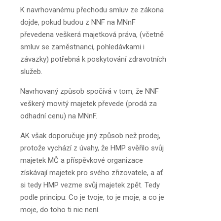
K navrhovanému přechodu smluv ze zákona
dojde, pokud budou z NNF na MNnF
převedena veškerá majetková práva, (včetně
smluv se zaměstnanci, pohledávkami i
závazky) potřebná k poskytování zdravotních
služeb.
Navrhovaný způsob spočívá v tom, že NNF
veškerý movitý majetek převede (prodá za
odhadní cenu) na MNnF.
AK však doporučuje jiný způsob než prodej,
protože vychází z úvahy, že HMP svěřilo svůj
majetek MČ a příspěvkové organizace
získávají majetek pro svého zřizovatele, a ať
si tedy HMP vezme svůj majetek zpět. Tedy
podle principu: Co je tvoje, to je moje, a co je
moje, do toho ti nic není.