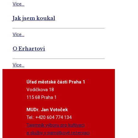
Více...
Jak jsem koukal
Více...
O Erhartovi
Více...
Úřad městské části Praha 1
Vodičkova 18
115 68 Praha 1
MUDr. Jan Votoček
Tel.: +420 604 774 134
Tajemník výboru pro kultivaci
a služby v památkové rezervaci