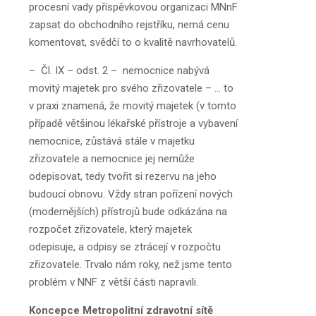
procesní vady příspěvkovou organizaci MNnF
zapsat do obchodního rejstříku, nemá cenu
komentovat, svědčí to o kvalitě navrhovatelů.
– Čl. IX – odst. 2 – nemocnice nabývá
movitý majetek pro svého zřizovatele – … to
v praxi znamená, že movitý majetek (v tomto
případě většinou lékařské přístroje a vybavení
nemocnice, zůstává stále v majetku
zřizovatele a nemocnice jej nemůže
odepisovat, tedy tvořit si rezervu na jeho
budoucí obnovu. Vždy stran pořízení nových
(modernějších) přístrojů bude odkázána na
rozpočet zřizovatele, který majetek
odepisuje, a odpisy se ztrácejí v rozpočtu
zřizovatele. Trvalo nám roky, než jsme tento
problém v NNF z větší části napravili.
Koncepce Metropolitní zdravotní sítě