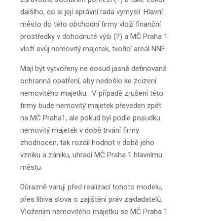
dalšího, co si její správní rada vymyslí. Hlavní
město do této obchodní firmy vloží finanční
prostředky v dohodnuté výši (?) a MČ Praha 1
vloží svůj nemovitý majetek, tvořící areál NNF.
Mají být vytvořeny ne dosud jasně definovaná
ochranná opatření, aby nedošlo ke zcizení
nemovitého majetku. V případě zrušení této
firmy bude nemovitý majetek převeden zpět
na MČ Praha1, ale pokud byl podle posudku
nemovitý majetek v době trvání firmy
zhodnocen, tak rozdíl hodnot v době jeho
vzniku a zániku, uhradí MČ Praha 1 hlavnímu
městu.
Důrazně varuji před realizací tohoto modelu,
přes líbivá slova o zajištění práv zakladatelů.
Vložením nemovitého majetku se MČ Praha 1