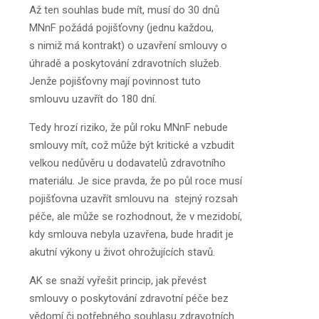
Až ten souhlas bude mít, musí do 30 dnů
MNnF požádá pojišťovny (jednu každou,
s nimiž má kontrakt) o uzavření smlouvy o
úhradě a poskytování zdravotních služeb.
Jenže pojišťovny mají povinnost tuto
smlouvu uzavřít do 180 dní.
Tedy hrozí riziko, že půl roku MNnF nebude
smlouvy mít, což může být kritické a vzbudit
velkou nedůvěru u dodavatelů zdravotního
materiálu. Je sice pravda, že po půl roce musí
pojišťovna uzavřít smlouvu na stejný rozsah
péče, ale může se rozhodnout, že v mezidobí,
kdy smlouva nebyla uzavřena, bude hradit je
akutní výkony u život ohrožujících stavů.
AK se snaží vyřešit princip, jak převést
smlouvy o poskytování zdravotní péče bez
vědomí či potřebného souhlasu zdravotních