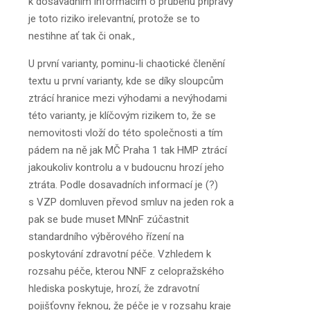
k dosavadním informacím o průběhu přípravy
je toto riziko irelevantní, protože se to
nestihne ať tak či onak.,
U první varianty, pominu-li chaotické členění
textu u první varianty, kde se díky sloupcům
ztrácí hranice mezi výhodami a nevýhodami
této varianty, je klíčovým rizikem to, že se
nemovitosti vloží do této společnosti a tím
pádem na ně jak MČ Praha 1 tak HMP ztrácí
jakoukoliv kontrolu a v budoucnu hrozí jeho
ztráta. Podle dosavadních informací je (?)
s VZP domluven převod smluv na jeden rok a
pak se bude muset MNnF zúčastnit
standardního výběrového řízení na
poskytování zdravotní péče. Vzhledem k
rozsahu péče, kterou NNF z celopražského
hlediska poskytuje, hrozí, že zdravotní
pojišťovny řeknou, že péče je v rozsahu kraje