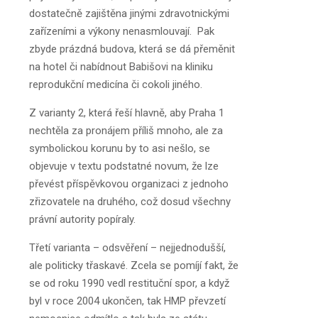
dostatečně zajištěna jinými zdravotnickými
zařízeními a výkony nenasmlouvají. Pak
zbyde prázdná budova, která se dá přeměnit
na hotel či nabídnout Babišovi na kliniku
reprodukční medicína či cokoli jiného.
Z varianty 2, která řeší hlavně, aby Praha 1
nechtěla za pronájem příliš mnoho, ale za
symbolickou korunu by to asi nešlo, se
objevuje v textu podstatné novum, že lze
převést příspěvkovou organizaci z jednoho
zřizovatele na druhého, což dosud všechny
právní autority popíraly.
Třetí varianta – odsvěření – nejjednodušší,
ale politicky třaskavé. Zcela se pomíjí fakt, že
se od roku 1990 vedl restituční spor, a když
byl v roce 2004 ukončen, tak HMP převzetí