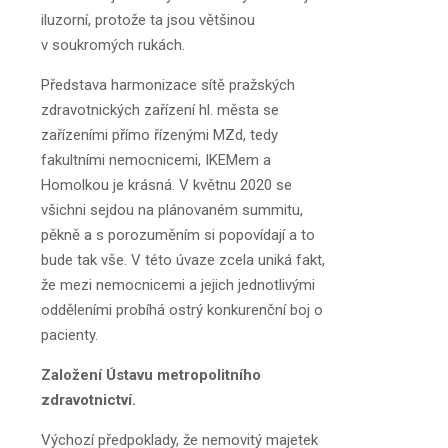
iluzorní, protože ta jsou většinou
v soukromých rukách.
Představa harmonizace sítě pražských
zdravotnických zařízení hl. města se
zařízeními přímo řízenými MZd, tedy
fakultními nemocnicemi, IKEMem a
Homolkou je krásná. V květnu 2020 se
všichni sejdou na plánovaném summitu,
pěkně a s porozuměním si popovídají a to
bude tak vše. V této úvaze zcela uniká fakt,
že mezi nemocnicemi a jejich jednotlivými
odděleními probíhá ostrý konkurenční boj o
pacienty.
Založení Ústavu metropolitního
zdravotnictví.
Výchozí předpoklady, že nemovitý majetek