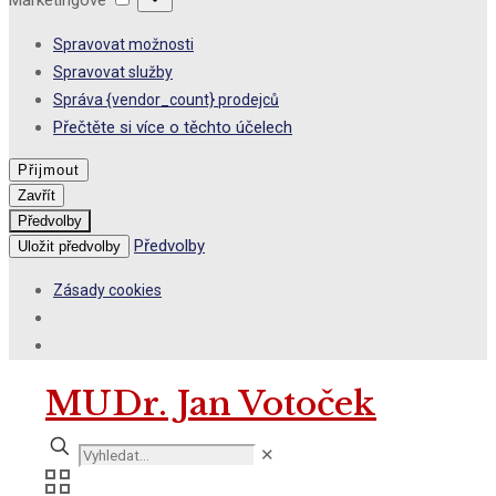
Marketingové
Spravovat možnosti
Spravovat služby
Správa {vendor_count} prodejců
Přečtěte si více o těchto účelech
Přijmout
Zavřít
Předvolby
Předvolby
Uložit předvolby
Zásady cookies
MUDr. Jan Votoček
✕