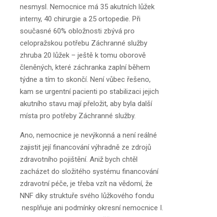
nesmysl. Nemocnice má 35 akutních lůžek
interny, 40 chirurgie a 25 ortopedie. Při
současné 60% obložnosti zbývá pro
celopražskou potřebu Záchranné služby
zhruba 20 lůžek – ještě k tomu oborově
členěných, které záchranka zaplní během
týdne a tím to skončí. Není vůbec řešeno,
kam se urgentní pacienti po stabilizaci jejich
akutního stavu mají přeložit, aby byla další
místa pro potřeby Záchranné služby.
Ano, nemocnice je nevýkonná a není reálné
zajistit její financování výhradně ze zdrojů
zdravotního pojištění. Aniž bych chtěl
zacházet do složitého systému financování
zdravotní péče, je třeba vzít na vědomí, že
NNF díky struktuře svého lůžkového fondu
nesplňuje ani podmínky okresní nemocnice I.