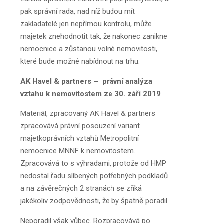
pak správní rada, nad níž budou mít
zakladatelé jen nepřímou kontrolu, může
majetek znehodnotit tak, že nakonec zanikne
nemocnice a zůstanou volné nemovitosti,
které bude možné nabídnout na trhu.
AK Havel & partners – právní analýza
vztahu k nemovitostem ze 30. září 2019
Materiál, zpracovaný AK Havel & partners
zpracovává právní posouzení variant
majetkoprávních vztahů Metropolitní
nemocnice MNNF k nemovitostem.
Zpracovává to s výhradami, protože od HMP
nedostal řadu slíbených potřebných podkladů
a na závěrečných 2 stranách se zříká
jakékoliv zodpovědnosti, že by špatně poradil.
Neporadil však vůbec. Rozpracovává po