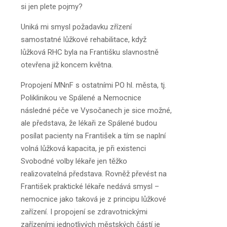
si jen plete pojmy?
Uniká mi smysl požadavku zřízení
samostatné lůžkové rehabilitace, když
lůžková RHC byla na Františku slavnostně
otevřena již koncem května.
Propojení MNnF s ostatními PO hl. města, tj.
Poliklinikou ve Spálené a Nemocnice
následné péče ve Vysočanech je sice možné,
ale představa, že lékaři ze Spálené budou
posílat pacienty na František a tím se naplní
volná lůžková kapacita, je při existenci
Svobodné volby lékaře jen těžko
realizovatelná představa. Rovněž převést na
František praktické lékaře nedává smysl –
nemocnice jako taková je z principu lůžkové
zařízení. I propojení se zdravotnickými
zařízeními jednotlivých městských částí je