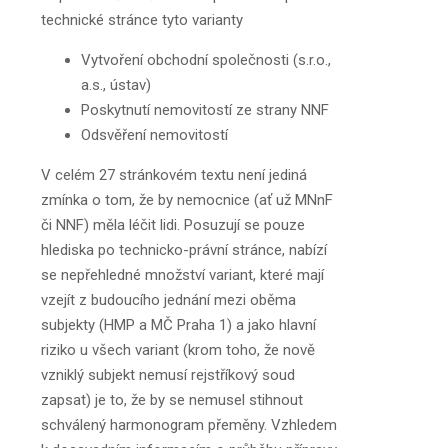
technické stránce tyto varianty
Vytvoření obchodní společnosti (s.r.o.,
a.s., ústav)
Poskytnutí nemovitostí ze strany NNF
Odsvěření nemovitostí
V celém 27 stránkovém textu není jediná
zmínka o tom, že by nemocnice (ať už MNnF
či NNF) měla léčit lidi. Posuzují se pouze
hlediska po technicko-právní stránce, nabízí
se nepřehledné množství variant, které mají
vzejít z budoucího jednání mezi oběma
subjekty (HMP a MČ Praha 1) a jako hlavní
riziko u všech variant (krom toho, že nově
vzniklý subjekt nemusí rejstříkový soud
zapsat) je to, že by se nemusel stihnout
schválený harmonogram přeměny. Vzhledem