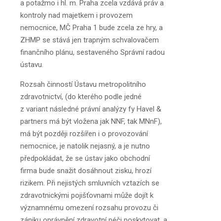
a potažmo i hl. m. Praha zcela vzdává práv a
kontroly nad majetkem i provozem
nemocnice, MČ Praha 1 bude zcela ze hry, a
ZHMP se stává jen trapným schvalovačem
finančního plánu, sestaveného Správní radou
ústavu.
Rozsah činností Ústavu metropolitního
zdravotnictví, (do kterého podle jedné
z variant následné právní analýzy fy Havel &
partners má být vložena jak NNF, tak MNnF),
má být později rozšířen i o provozování
nemocnice, je natolik nejasný, a je nutno
předpokládat, že se ústav jako obchodní
firma bude snažit dosáhnout zisku, hrozí
rizikem. Při nejistých smluvních vztazích se
zdravotnickými pojišťovnami může dojít k
významnému omezení rozsahu provozu či
zániku oprávnění zdravotní péči poskytovat, a