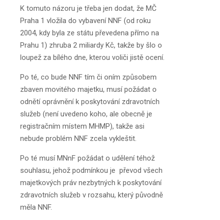
K tomuto názoru je třeba jen dodat, že MČ
Praha 1 vložila do vybavení NNF (od roku
2004, kdy byla ze státu převedena přímo na
Prahu 1) zhruba 2 miliardy Kč, takže by šlo o
loupež za bílého dne, kterou voliči jistě ocení.
Po té, co bude NNF tím či oním způsobem
zbaven movitého majetku, musí požádat o
odnětí oprávnění k poskytování zdravotních
služeb (není uvedeno koho, ale obecně je
registračním místem MHMP), takže asi
nebude problém NNF zcela vykleštit.
Po té musí MNnF požádat o udělení téhož
souhlasu, jehož podmínkou je převod všech
majetkových práv nezbytných k poskytování
zdravotních služeb v rozsahu, který původně
měla NNF.