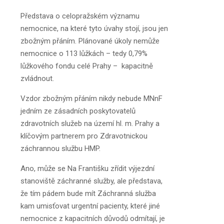
Představa o celopražském významu
nemocnice, na které tyto úvahy stojí, jsou jen
zbožným přáním. Plánované úkoly nemůže
nemocnice o 113 lůžkách – tedy 0,79%
lůžkového fondu celé Prahy – kapacitně
zvládnout.
Vzdor zbožným přáním nikdy nebude MNnF
jedním ze zásadních poskytovatelů
zdravotních služeb na území hl. m. Prahy a
klíčovým partnerem pro Zdravotnickou
záchrannou službu HMP.
Ano, může se Na Františku zřídit výjezdní
stanoviště záchranné služby, ale představa,
že tím pádem bude mít Záchranná služba
kam umisťovat urgentní pacienty, které jiné
nemocnice z kapacitních důvodů odmítají, je