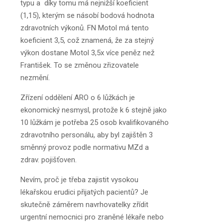
typu a díky tomu má nejnižší koeficient
(1,15), kterým se násobí bodová hodnota
zdravotních výkonů. FN Motol má tento
koeficient 3,5, což znamená, že za stejný
výkon dostane Motol 3,5x více peněz než
František. To se změnou zřizovatele
nezmění.
Zřízení oddělení ARO o 6 lůžkách je
ekonomický nesmysl, protože k 6 stejně jako
10 lůžkám je potřeba 25 osob kvalifikovaného
zdravotního personálu, aby byl zajištěn 3
směnný provoz podle normativu MZd a
zdrav. pojišťoven.
Nevím, proč je třeba zajistit vysokou
lékařskou erudici přijatých pacientů? Je
skutečně záměrem navrhovatelky zřídit
urgentní nemocnici pro zraněné lékaře nebo