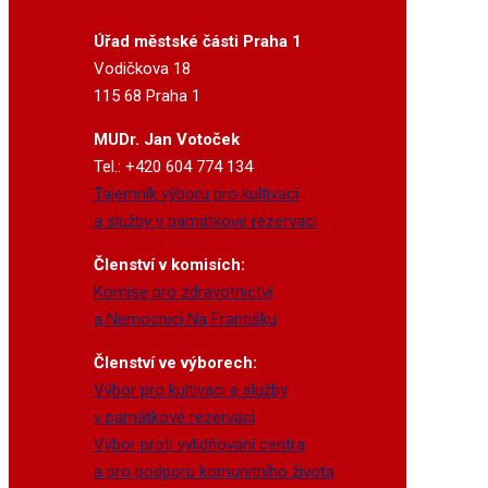
Úřad městské části Praha 1
Vodičkova 18
115 68 Praha 1
MUDr. Jan Votoček
Tel.: +420 604 774 134
Tajemník výboru pro kultivaci
a služby v památkové rezervaci
Členství v komisích:
Komise pro zdravotnictví
a Nemocnici Na Františku
Členství ve výborech:
Výbor pro kultivaci a služby
v památkové rezervaci
Výbor proti vylidňování centra
a pro podporu komunitního života