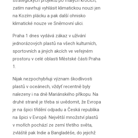
strategických projektů po malých krocích,
zatím navrhuji vyhlásit klimatickou nouzi jen
na Kozím plácku a pak další ohnisko
klimatické nouze ve Sněmovní ulici.
Praha 1 dnes vydává zákaz v užívání
jednorázových plastů na všech kulturních,
sportovních a jiných akcích ve veřejném
prostoru v celé oblasti Městské části Praha
1.
Nijak nezpochybňuji význam škodlivosti
plastů v oceánech, vždyť recentně byly
nalezeny i na dně Mariánského příkopu. Na
druhé straně je třeba si uvědomit, že Evropa
je na špici třídění odpadu a Česká republika
na špici v Evropě. Největší množství plastů
v mořích pochází ze zemí třetího světa,
zvláště pak Indie a Bangladéše, do jejichž