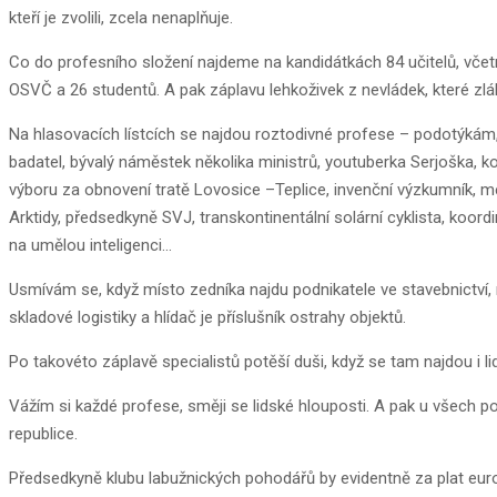
kteří je zvolili, zcela nenaplňuje.
Co do profesního složení najdeme na kandidátkách 84 učitelů, včetně
OSVČ a 26 studentů. A pak záplavu lehkoživek z nevládek, které zlá
Na hlasovacích lístcích se najdou roztodivné profese – podotýkám, ž
badatel, bývalý náměstek několika ministrů, youtuberka Serjoška, ko
výboru za obnovení tratě Lovosice –Teplice, invenční výzkumník, m
Arktidy, předsedkyně SVJ, transkontinentální solární cyklista, koord
na umělou inteligenci…
Usmívám se, když místo zedníka najdu podnikatele ve stavebnictví,
skladové logistiky a hlídač je příslušník ostrahy objektů.
Po takovéto záplavě specialistů potěší duši, když se tam najdou i li
Vážím si každé profese, směji se lidské hlouposti. A pak u všech 
republice.
Předsedkyně klubu labužnických pohodářů by evidentně za plat euro