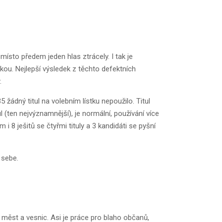
ísto předem jeden hlas ztrácely. I tak je
tkou. Nejlepší výsledek z těchto defektních
.
5 žádný titul na volebním lístku nepoužilo. Titul
 (ten nejvýznamnější), je normální, používání více
 i 8 ješitů se čtyřmi tituly a 3 kandidáti se pyšní
 sebe.
h měst a vesnic. Asi je práce pro blaho občanů,