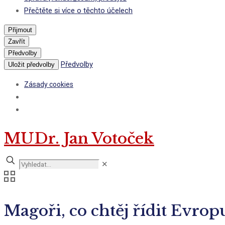
Přečtěte si více o těchto účelech
Přijmout
Zavřít
Předvolby
Předvolby
Uložit předvolby
Zásady cookies
MUDr. Jan Votoček
✕
Magoři, co chtěj řídit Evrop