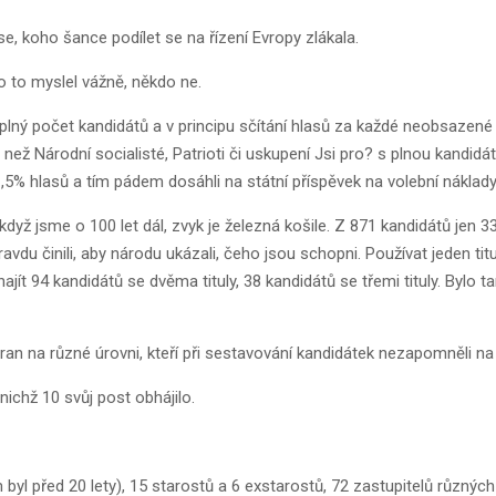
, koho šance podílet se na řízení Evropy zlákala.
o to myslel vážně, někdo ne.
plný počet kandidátů a v principu sčítání hlasů za každé neobsazené m
než Národní socialisté, Patrioti či uskupení Jsi pro? s plnou kandidá
i 1,5% hlasů a tím pádem dosáhli na státní příspěvek na volební náklady
když jsme o 100 let dál, zvyk je železná košile. Z 871 kandidátů jen 33
du činili, aby národu ukázali, čeho jsou schopni. Používat jeden titul
jít 94 kandidátů se dvěma tituly, 38 kandidátů se třemi tituly. Bylo tam
ran na různé úrovni, kteří při sestavování kandidátek nezapomněli na
nichž 10 svůj post obhájilo.
 byl před 20 lety), 15 starostů a 6 exstarostů, 72 zastupitelů různýc