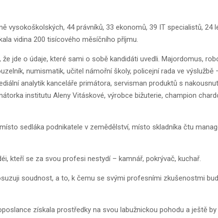
 vysokoškolských, 44 právníků, 33 ekonomů, 39 IT specialistů, 24 lék
kala vidina 200 tisícového měsíčního příjmu.
e jde o údaje, které sami o sobě kandidáti uvedli. Majordomus, robot
uzelník, numismatik, učitel námořní školy, policejní rada ve výslužbě
ediální analytik kanceláře primátora, servisman produktů s nakousnu
inátorka institutu Aleny Vitáskové, výrobce bižuterie, champion chardo
 místo sedláka podnikatele v zemědělství, místo skladníka čtu mana
déi, kteří se za svou profesi nestydí – kamnář, pokrývač, kuchař.
posuzuji soudnost, a to, k čemu se svými profesními zkušenostmi bud
poslance získala prostředky na svou labužnickou pohodu a ještě by j