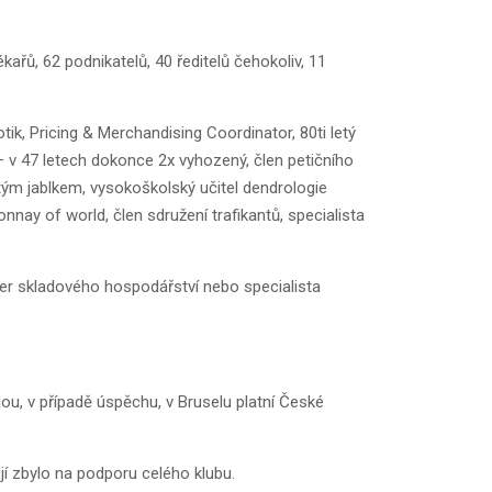
ařů, 62 podnikatelů, 40 ředitelů čehokoliv, 11
ik, Pricing & Merchandising Coordinator, 80ti letý
 – v 47 letech dokonce 2x vyhozený, člen petičního
tým jablkem, vysokoškolský učitel dendrologie
nnay of world, člen sdružení trafikantů, specialista
ger skladového hospodářství nebo specialista
ou, v případě úspěchu, v Bruselu platní České
í zbylo na podporu celého klubu.