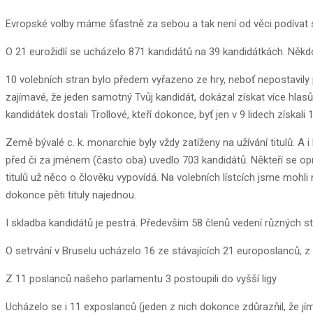
Evropské volby máme šťastně za sebou a tak není od věci podívat se
O 21 eurožidlí se ucházelo 871 kandidátů na 39 kandidátkách. Někd
10 volebních stran bylo předem vyřazeno ze hry, neboť nepostavily 
zajímavé, že jeden samotný Tvůj kandidát, dokázal získat více hlasů 
kandidátek dostali Trollové, kteří dokonce, byť jen v 9 lidech získal
Země bývalé c. k. monarchie byly vždy zatíženy na užívání titulů. A i 
před či za jménem (často oba) uvedlo 703 kandidátů. Někteří se oprav
titulů už něco o člověku vypovídá. Na volebních lístcích jsme mohli na
dokonce pěti tituly najednou.
I skladba kandidátů je pestrá. Především 58 členů vedení různých st
O setrvání v Bruselu ucházelo 16 ze stávajících 21 europoslanců, z 
Z 11 poslanců našeho parlamentu 3 postoupili do vyšší ligy
Ucházelo se i 11 exposlanců (jeden z nich dokonce zdůrazňil, že jím