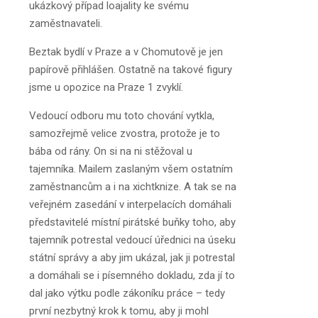
ukázkový případ loajality ke svému
zaměstnavateli.
Beztak bydlí v Praze a v Chomutově je jen
papírově přihlášen. Ostatně na takové figury
jsme u opozice na Praze 1 zvyklí.
Vedoucí odboru mu toto chování vytkla,
samozřejmě velice zvostra, protože je to
bába od rány. On si na ni stěžoval u
tajemníka. Mailem zaslaným všem ostatním
zaměstnancům a i na xichtknize. A tak se na
veřejném zasedání v interpelacích domáhali
představitelé místní pirátské buňky toho, aby
tajemník potrestal vedoucí úřednici na úseku
státní správy a aby jim ukázal, jak ji potrestal
a domáhali se i písemného dokladu, zda jí to
dal jako výtku podle zákoníku práce – tedy
první nezbytný krok k tomu, aby ji mohl