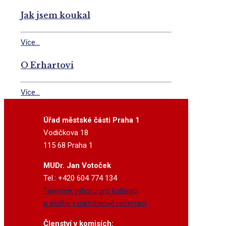
Jak jsem koukal
Více...
O Erhartovi
Více...
Úřad městské části Praha 1
Vodičkova 18
115 68 Praha 1
MUDr. Jan Votoček
Tel.: +420 604 774 134
Tajemník výboru pro kultivaci
a služby v památkové rezervaci
Členství v komisích: