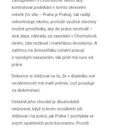
zastupitelem v Chomutově. Místo aby
kontroloval podnikání v tomto okresním
městě (to víte – Praha je Praha), tak raději
nekontroluje nikoho, protože využívá všechny
možné prostředky, aby do práce nechodil –
sick days, náhradu za zasedání v Chomutově,
nevím, zda nezkusil i mateřskou dovolenou. A
zatímco na živnostňáku ostatní pracují
s vysokým nasazením, tak pirát má ruce od
práce.
Dokonce si stěžoval na to, že v důsledku své
nevýkonnosti má malé prémie, což považuje
za diskriminaci.
Ostatně jeho chování je dlouhodobě
neúnosné, když si krom sociálních sítí
stěžoval i na policii, jak Praha 1 pochybila ve
svých opatřeních proti koronaviru. Prostě