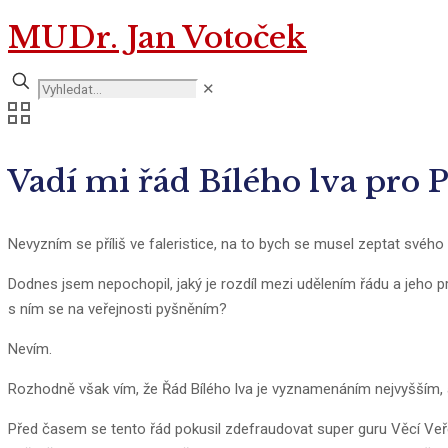
MUDr. Jan Votoček
✕
Vadí mi řád Bílého lva pro
Nevyzním se příliš ve faleristice, na to bych se musel zeptat svéh
Dodnes jsem nepochopil, jaký je rozdíl mezi udělením řádu a jeho p
s ním se na veřejnosti pyšněním?
Nevím.
Rozhodně však vím, že Řád Bílého lva je vyznamenáním nejvyšším, a pr
Před časem se tento řád pokusil zdefraudovat super guru Věcí Veře