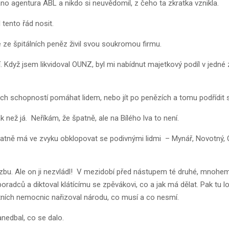
áno agentura ABL a nikdo si neuvědomil, z čeho ta zkratka vznikla.
tento řád nosit.
 ze špitálních peněz živil svou soukromou firmu.
Když jsem likvidoval OUNZ, byl mi nabídnut majetkový podíl v jedné ze
ých schopností pomáhat lidem, nebo jít po penězích a tomu podřídit 
než já. Neříkám, že špatně, ale na Bílého lva to není.
atně má ve zvyku obklopovat se podivnými lidmi – Mynář, Novotný, Ovč
bu. Ale on ji nezvládl! V mezidobí před nástupem té druhé, mnohem hor
dců a diktoval klátícímu se zpěvákovi, co a jak má dělat. Pak tu lou
ultních nemocnic nařizoval národu, co musí a co nesmí.
anedbal, co se dalo.