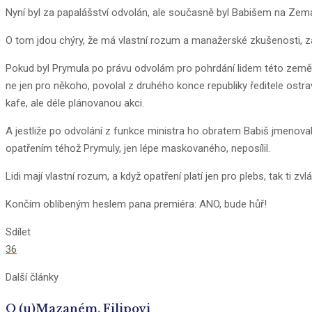
Nyní byl za papalášství odvolán, ale současně byl Babišem na Zem
O tom jdou chýry, že má vlastní rozum a manažerské zkušenosti, za
Pokud byl Prymula po právu odvolám pro pohrdání lidem této země a 
ne jen pro někoho, povolal z druhého konce republiky ředitele ostra
kafe, ale déle plánovanou akci.
A jestliže po odvolání z funkce ministra ho obratem Babiš jmenoval
opatřením téhož Prymuly, jen lépe maskovaného, neposílil.
Lidi mají vlastní rozum, a když opatření platí jen pro plebs, tak ti zvl
Končím oblíbeným heslem pana premiéra: ANO, bude hůř!
Sdílet
36
Další články
O (u)Mazaném, Filipovi