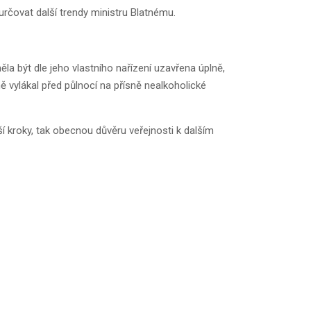
rčovat další trendy ministru Blatnému.
a být dle jeho vlastního nařízení uzavřena úplně,
ě vylákal před půlnocí na přísně nealkoholické
í kroky, tak obecnou důvěru veřejnosti k dalším