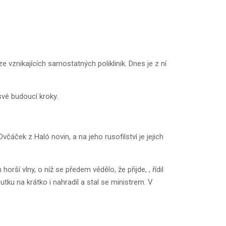
 vznikajících samostatných poliklinik. Dnes je z ní
své budoucí kroky.
áček z Haló novin, a na jeho rusofilství je jejich
ší vlny, o níž se předem vědělo, že přijde, , řídil
tku na krátko i nahradil a stal se ministrem. V