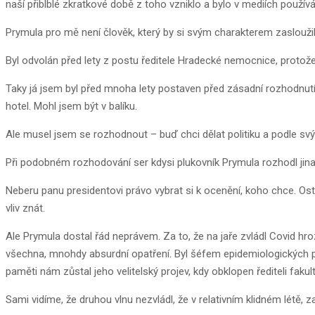
naší přiblblé zkratkové době z toho vzniklo a bylo v mediích použív
Prymula pro mě není člověk, který by si svým charakterem zasloužil 
Byl odvolán před lety z postu ředitele Hradecké nemocnice, protože
Taky já jsem byl před mnoha lety postaven před zásadní rozhodnutí. 
hotel. Mohl jsem být v balíku.
Ale musel jsem se rozhodnout – buď chci dělat politiku a podle sv
Při podobném rozhodování ser kdysi plukovník Prymula rozhodl jinak 
Neberu panu presidentovi právo vybrat si k ocenění, koho chce. Ost
vliv znát.
Ale Prymula dostal řád neprávem. Za to, že na jaře zvládl Covid hroz
všechna, mnohdy absurdní opatření. Byl šéfem epidemiologických pora
paměti nám zůstal jeho velitelský projev, kdy obklopen řediteli fak
Sami vidíme, že druhou vlnu nezvládl, že v relativním klidném létě, z