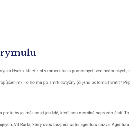
 Prymulu
o synka Hynka, který z ní v rámci studia pomocných věd historických,
ropůjčením? To ho má po smrti dotyčný (či jeho potomci) vrátit? Při
oto by jej měli nosit jen lidé, kteří jsou morálně naprosto čistí. To
jných, Vít Bárta, který svou bezpečnostní agenturu nazval Agentura