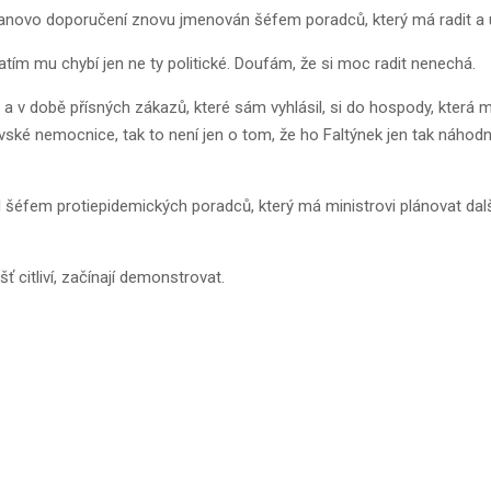
anovo doporučení znovu jmenován šéfem poradců, který má radit a u
tím mu chybí jen ne ty politické. Doufám, že si moc radit nenechá.
v době přísných zákazů, které sám vyhlásil, si do hospody, která měl
vské nemocnice, tak to není jen o tom, že ho Faltýnek jen tak náhodn
 šéfem protiepidemických poradců, který má ministrovi plánovat dalš
ášť citliví, začínají demonstrovat.