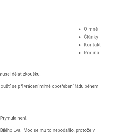
O mně
Články
Kontakt
Rodina
 musel dělat zkoušku.
pouští se pří vrácení mírné opotřebení řádu během
 Prymula není.
 Bílého Lva. Moc se mu to nepodařilo, protože v