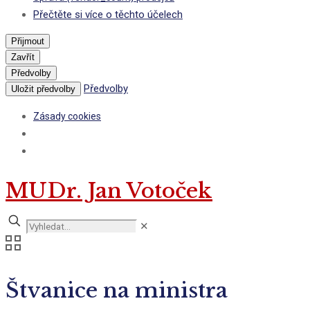
Přečtěte si více o těchto účelech
Přijmout
Zavřít
Předvolby
Předvolby
Uložit předvolby
Zásady cookies
MUDr. Jan Votoček
✕
Štvanice na ministra