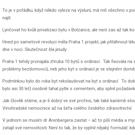
To je v pořádku, když někdo vyleze na výsluní, má mít všechno v po
najít.
Lynčovat ho kvůli privatizaci bytu v Bolzance, ale není zas až tak ko
Hned po sametové revoluci měla Praha 1 projekt, jak přitáhnout léka
dne v noci. Skutečnost šla jinudy.
Praha 1 tehdy pronajala zhruba 10 bytů s ordinací. Tak fixovala na
problémy bezdomovců, neb jeho byt s ordinací je ve stejném domě, k
Podmínkou bylo do roka byt rekolaudovat na byt s ordinací. To dokt
bylo asi 30 let) osobně tahal pytle s cementem, aby splnil požadavk
Jak člověk stárne, a je-li dobrý ve své profesi, tak také kariérně 
Vinohradské nemocnice až na šéfa celého českého zdravotnictví.
V jednom se musím dr Arenbergera zastat – ač to píší média a myslí 
zatajil své nemovitosti. Není to tak, že by vyplnil nějaký formulář, 