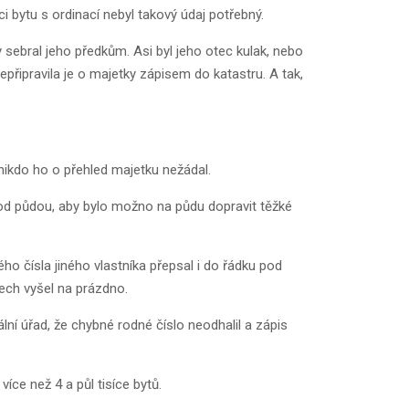
i bytu s ordinací nebyl takový údaj potřebný.
y sebral jeho předkům. Asi byl jeho otec kulak, nebo
připravila je o majetky zápisem do katastru. A tak,
, nikdo ho o přehled majetku nežádal.
 pod půdou, aby bylo možno na půdu dopravit těžké
o čísla jiného vlastníka přepsal i do řádku pod
tech vyšel na prázdno.
lní úřad, že chybné rodné číslo neodhalil a zápis
íce než 4 a půl tisíce bytů.