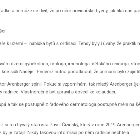
řádku a nemůže se divit, že po něm novinářské hyeny, jak říká náš pa
šer.
ře k území – nabídka bytů s ordinací. Tehdy byly i úvahy, že praktik m
 svém území gynekologa, urologa, imunologa, dětského chirurga, stoma
de sídlí Naděje. Přičemž nutno podotknout, že primární bylo zajistit
or Arenberger splnil. Pokud si vzpomínám, tak mladý Arenberger (je-l
y radnice. Vlastnoručně byt upravil a dovedl ke kolaudaci.
stoupá a tak se postupně z řadového dermatologa postupně mění na šéfa
si to i bývalý starosta Pavel Čižinský, který v roce 2019 Arenbergero
kde by je zatajil. Nikdy takovou informaci po něm radnice nechtěla.