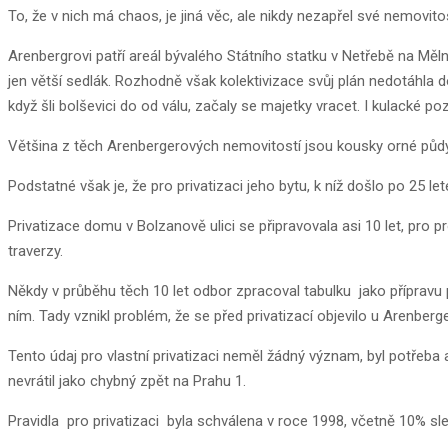
To, že v nich má chaos, je jiná věc, ale nikdy nezapřel své nemovito
Arenbergrovi patří areál bývalého Státního statku v Netřebě na Měln
jen větší sedlák. Rozhodně však kolektivizace svůj plán nedotáhla d
když šli bolševici do od válu, začaly se majetky vracet. I kulacké
Většina z těch Arenbergerových nemovitostí jsou kousky orné půdy, pa
Podstatné však je, že pro privatizaci jeho bytu, k níž došlo po 25 le
Privatizace domu v Bolzanově ulici se připravovala asi 10 let, pro
traverzy.
Někdy v průběhu těch 10 let odbor zpracoval tabulku jako přípravu 
ním. Tady vznikl problém, že se před privatizací objevilo u Arenber
Tento údaj pro vlastní privatizaci neměl žádný význam, byl potřeba 
nevrátil jako chybný zpět na Prahu 1.
Pravidla pro privatizaci byla schválena v roce 1998, včetně 10% slev