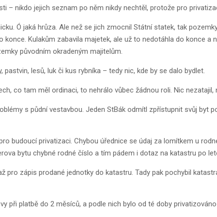
sti – nikdo jejich seznam po něm nikdy nechtěl, protože pro privatizac
icku. Ó jaká hrůza. Ale než se jich zmocnil Státní statek, tak pozemk
o konce. Kulakům zabavila majetek, ale už to nedotáhla do konce a ne
 pozemky původním okradeným majitelům.
stvin, lesů, luk či kus rybníka – tedy nic, kde by se dalo bydlet.
tech, co tam měl ordinaci, to nehrálo vůbec žádnou roli. Nic nezatajil
 problémy s půdní vestavbou. Jeden StBák odmítl zpřístupnit svůj byt
pro budoucí privatizaci. Chybou úřednice se údaj za lomítkem u rodnéh
gerova bytu chybné rodné číslo a tím pádem i dotaz na katastru po le
až pro zápis prodané jednotky do katastru. Tady pak pochybil katastrá
y při platbě do 2 měsíců, a podle nich bylo od té doby privatizováno v