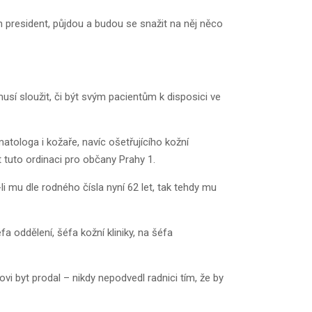
n president, půjdou a budou se snažit na něj něco
usí sloužit, či být svým pacientům k disposici ve
tologa i kožaře, navíc ošetřujícího kožní
 tuto ordinaci pro občany Prahy 1.
i mu dle rodného čísla nyní 62 let, tak tehdy mu
 oddělení, šéfa kožní kliniky, na šéfa
vi byt prodal – nikdy nepodvedl radnici tím, že by